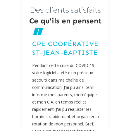
Des clients satisfaits
Ce qu'ils en pensent
À
CPE COOPÉRATIVE
CP
ST-JEAN-BAPTISTE
L'
aces,
Pendant cette crise du COVID-19,
Bonjou
ème,
votre logiciel a été d'un précieux
forma
ours
secours dans ma chaîne de
Au déb
nez
communication. J'ai pu ainsi tenir
seule
informé mes parents, mon équipe
savais
et mon C.A. en temps réel et
appris.
rapidement. J'ai pu réajuster les
avait
lement
horaires rapidement et organiser la
ça c’e
rotation de mon personnel. Bref,
Notre