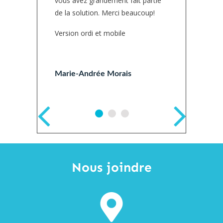
vous avez grandement fait partie
plusie
de la solution. Merci beaucoup!
ne sav
le dis
Version ordi et mobile
l’info
dynami
logici
Marie-Andrée Morais
était 
Lili C
Chef 
Nous joindre