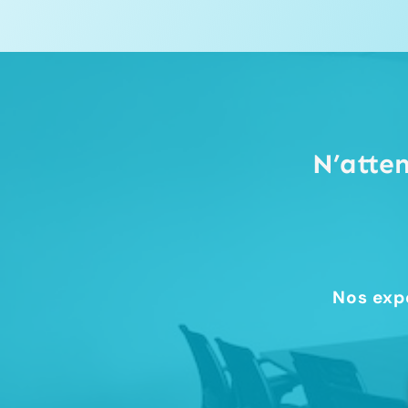
N’atte
Nos expe