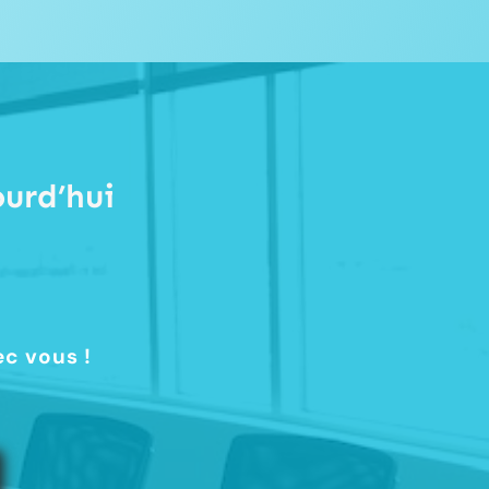
urd’hui
ec vous !