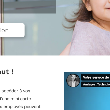
tion
ut !
r accéder à vos
 d’une mini carte
les employés peuvent