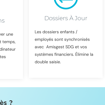
Dossiers À Jour
ns
Les dossiers enfants /
ver une
employés sont synchronisés
t temps,
avec Amisgest SDG et vos
dinateur
systèmes financiers. Élimine la
êtes
double saisie.
ès ?