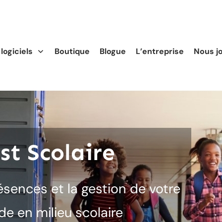
logiciels
Boutique
Blogue
L’entreprise
Nous j
st Scolaire
résences et la gestion de votre
de en milieu scolaire