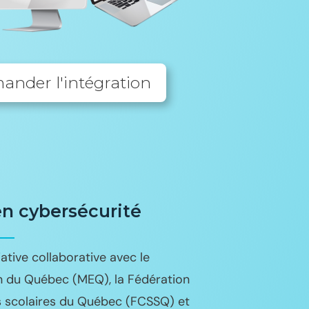
nder l'intégration
en c
ybersé
c
u
r
i
t
é
iative collaborative avec le
on du Québec (MEQ), la Fédération
s scolaires du Québec (FCSSQ) et