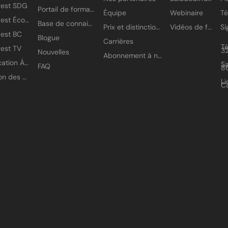
gest SDG
Portail de formation
Équipe
Webinaire
T
Amisgest École
Base de connaissances
Prix et distinctions
Vidéos de formation
est BC
Blogue
Carrières
T
est TV
3
Nouvelles
Abonnement à nos infolettres
Application À petits pas
Sa
FAQ
8
Gestion des accès
Li
C