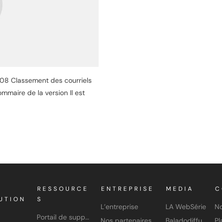
-08 Classement des courriels
mmaire de la version Il est
RESSOURCE
ENTREPRISE
MEDIA
C
UTION
S
L’entreprise
LA WebSérie
No
Portail de support
Nos partenaires
Baladodiffusion