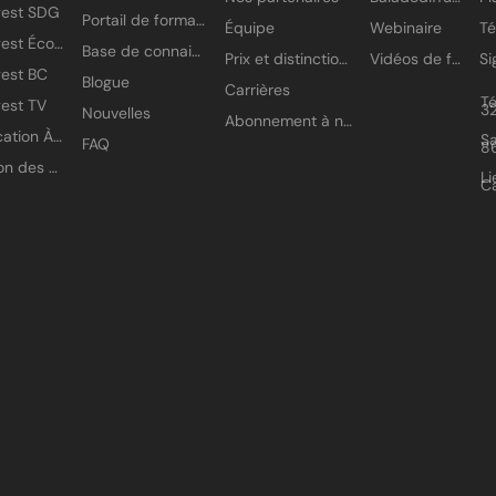
gest SDG
Portail de formation
Équipe
Webinaire
T
Amisgest École
Base de connaissances
Prix et distinctions
Vidéos de formation
est BC
Blogue
Carrières
T
est TV
3
Nouvelles
Abonnement à nos infolettres
Application À petits pas
Sa
FAQ
8
Gestion des accès
Li
C