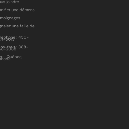
us joindre
Planifier une démonstration
émoignages
Signalez une faille de sécurité
éléphone : 450-
24-6013
ns-frais : 888-
68-2088
eu : Québec,
anada