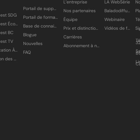
L’entreprise
LA WebSérie
No
Portail de support
Nos partenaires
Baladodiffusion
gest SDG
Portail de formation
Équipe
Webinaire
T
Amisgest École
Base de connaissances
Prix et distinctions
Vidéos de formation
est BC
Blogue
Carrières
T
est TV
3
Nouvelles
Abonnement à nos infolettres
Application À petits pas
Sa
FAQ
8
Gestion des accès
Li
C