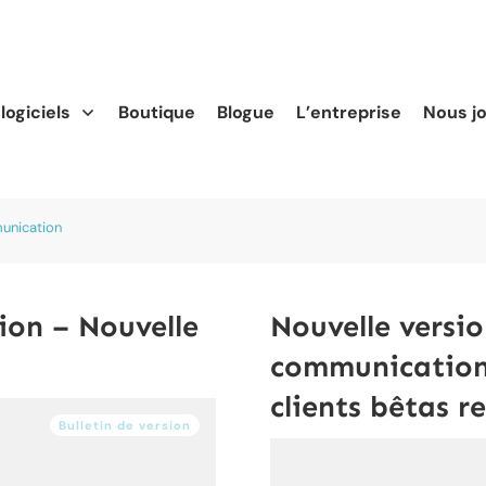
logiciels
Boutique
Blogue
L’entreprise
Nous j
munication
on – Nouvelle
Nouvelle versio
communication 
clients bêtas r
Bulletin de version