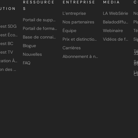
RESSOURCE
ENTREPRISE
MEDIA
C
UTION
S
L’entreprise
LA WebSérie
No
Portail de support
Nos partenaires
Baladodiffusion
gest SDG
Portail de formation
Équipe
Webinaire
T
Amisgest École
Base de connaissances
Prix et distinctions
Vidéos de formation
est BC
Blogue
Carrières
T
est TV
3
Nouvelles
Abonnement à nos infolettres
Application À petits pas
Sa
FAQ
8
Gestion des accès
Li
C