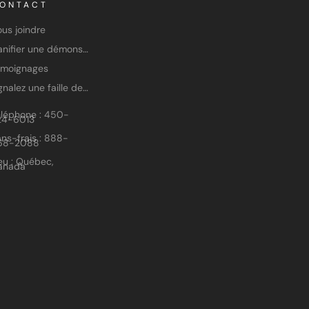
ONTACT
us joindre
Planifier une démonstration
émoignages
Signalez une faille de sécurité
éléphone : 450-
24-6013
ns-frais : 888-
68-2088
eu : Québec,
anada