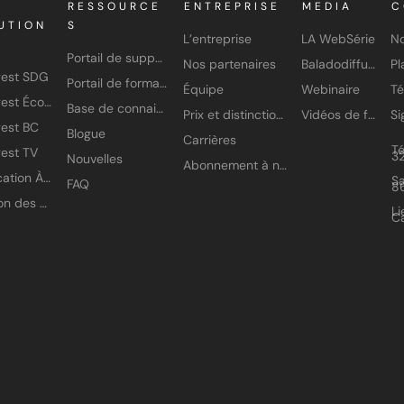
RESSOURCE
ENTREPRISE
MEDIA
C
UTION
S
L’entreprise
LA WebSérie
No
Portail de support
Nos partenaires
Baladodiffusion
gest SDG
Portail de formation
Équipe
Webinaire
T
Amisgest École
Base de connaissances
Prix et distinctions
Vidéos de formation
est BC
Blogue
Carrières
T
est TV
3
Nouvelles
Abonnement à nos infolettres
Application À petits pas
Sa
FAQ
8
Gestion des accès
Li
C