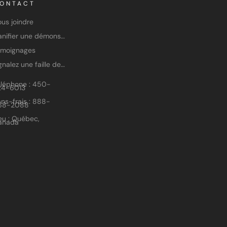
ONTACT
us joindre
Planifier une démonstration
émoignages
Signalez une faille de sécurité
éléphone : 450-
24-6013
ns-frais : 888-
68-2088
eu : Québec,
anada