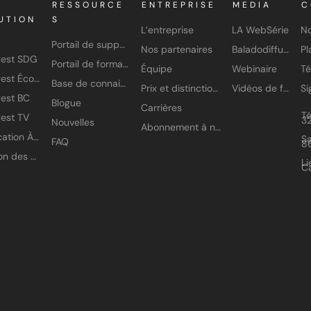
RESSOURCE
ENTREPRISE
MEDIA
C
UTION
S
L’entreprise
LA WebSérie
No
Portail de support
Nos partenaires
Baladodiffusion
gest SDG
Portail de formation
Équipe
Webinaire
T
Amisgest École
Base de connaissances
Prix et distinctions
Vidéos de formation
est BC
Blogue
Carrières
T
est TV
3
Nouvelles
Abonnement à nos infolettres
Application À petits pas
Sa
FAQ
8
Gestion des accès
Li
C