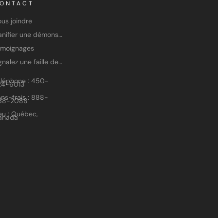
ONTACT
us joindre
Planifier une démonstration
émoignages
Signalez une faille de sécurité
éléphone : 450-
24-6013
ns-frais : 888-
68-2088
eu : Québec,
anada