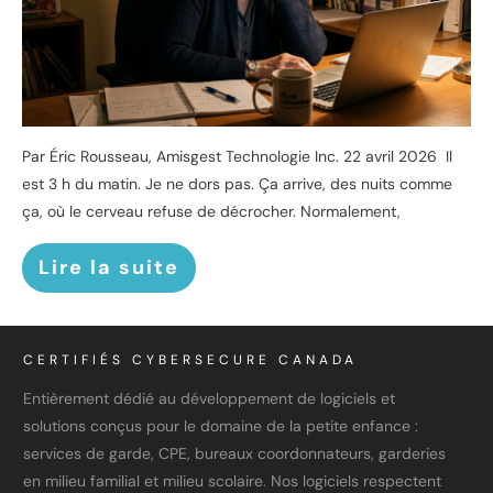
Par Éric Rousseau, Amisgest Technologie Inc. 22 avril 2026 Il
est 3 h du matin. Je ne dors pas. Ça arrive, des nuits comme
ça, où le cerveau refuse de décrocher. Normalement,
Lire la suite
CERTIFIÉS CYBERSECURE CANADA
Entièrement dédié au développement de logiciels et
solutions conçus pour le domaine de la petite enfance :
services de garde, CPE, bureaux coordonnateurs, garderies
en milieu familial et milieu scolaire. Nos logiciels respectent