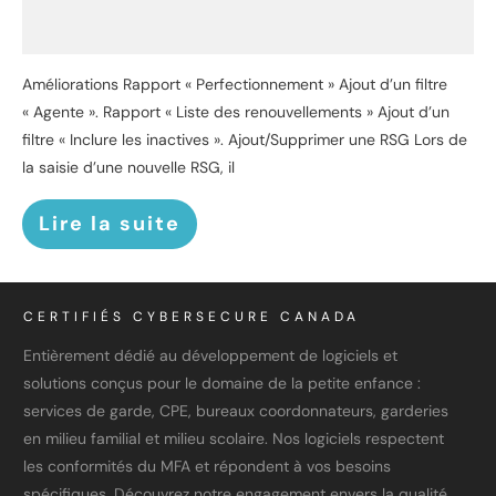
Améliorations Rapport « Perfectionnement » Ajout d’un filtre
« Agente ». Rapport « Liste des renouvellements » Ajout d’un
filtre « Inclure les inactives ». Ajout/Supprimer une RSG Lors de
la saisie d’une nouvelle RSG, il
Lire la suite
CERTIFIÉS CYBERSECURE CANADA
Entièrement dédié au développement de logiciels et
solutions conçus pour le domaine de la petite enfance :
services de garde, CPE, bureaux coordonnateurs, garderies
en milieu familial et milieu scolaire. Nos logiciels respectent
les conformités du MFA et répondent à vos besoins
spécifiques. Découvrez notre engagement envers la qualité