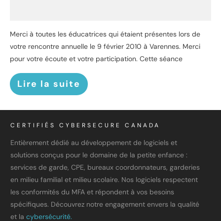
Merci à toutes les éducatrices qui étaient présentes lors de
votre rencontre annuelle le 9 février 2010 à Varennes. Merci
pour votre écoute et votre participation. Cette séance
Lire la suite
CERTIFIÉS CYBERSECURE CANADA
Entièrement dédié au développement de logiciels et
solutions conçus pour le domaine de la petite enfance :
services de garde, CPE, bureaux coordonnateurs, garderies
en milieu familial et milieu scolaire. Nos logiciels respectent
les conformités du MFA et répondent à vos besoins
spécifiques. Découvrez notre engagement envers la qualité
et la
cybersécurité.