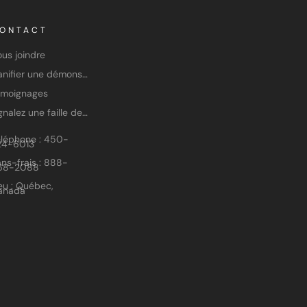
ONTACT
us joindre
Planifier une démonstration
émoignages
Signalez une faille de sécurité
éléphone : 450-
24-6013
ns-frais : 888-
68-2088
eu : Québec,
anada