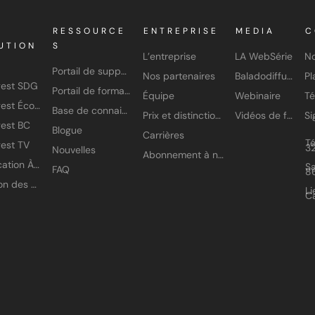
RESSOURCE
ENTREPRISE
MEDIA
C
UTION
S
L’entreprise
LA WebSérie
No
Portail de support
Nos partenaires
Baladodiffusion
gest SDG
Portail de formation
Équipe
Webinaire
T
Amisgest École
Base de connaissances
Prix et distinctions
Vidéos de formation
est BC
Blogue
Carrières
T
est TV
3
Nouvelles
Abonnement à nos infolettres
Application À petits pas
Sa
FAQ
8
Gestion des accès
Li
C