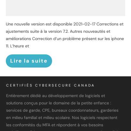
Une nouvelle version est disponible 2021-02-17 Corrections et
ajustements suite à la version 7.2. Autres nouveautés et
améliorations Correction d’un problème présent sur les iphone
11. L’heure et
Lire la suite
CERTIFIÉS CYBERSECURE CANADA
Entièrement dédié au développement de logiciels et
solutions conçus pour le domaine de la petite enfance :
services de garde, CPE, bureaux coordonnateurs, garderies
en milieu familial et milieu scolaire. Nos logiciels respectent
les conformités du MFA et répondent à vos besoins