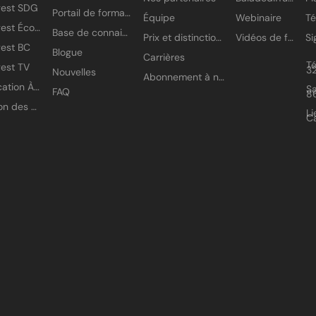
gest SDG
Portail de formation
Équipe
Webinaire
T
Amisgest École
Base de connaissances
Prix et distinctions
Vidéos de formation
est BC
Blogue
Carrières
T
est TV
3
Nouvelles
Abonnement à nos infolettres
Application À petits pas
Sa
FAQ
8
Gestion des accès
Li
C