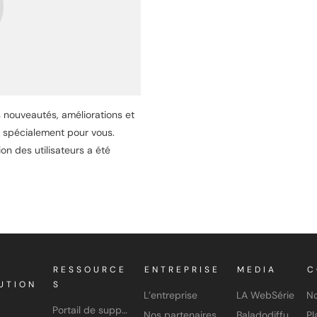
es nouveautés, améliorations et
n spécialement pour vous.
on des utilisateurs a été
RESSOURCE
ENTREPRISE
MEDIA
C
UTION
S
L’entreprise
LA WebSérie
No
Portail de support
Nos partenaires
Baladodiffusion