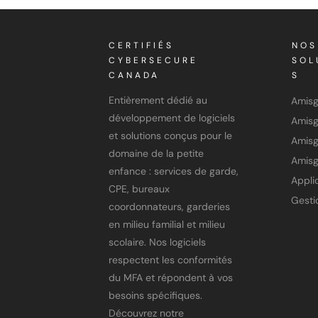
CERTIFIÉS
NOS
CYBERSECURE
SOL
CANADA
S
Entièrement dédié au
Amis
développement de logiciels
et solutions conçus pour le
Amisg
domaine de la petite
Amisg
enfance : services de garde,
CPE, bureaux
coordonnateurs, garderies
en milieu familial et milieu
scolaire. Nos logiciels
respectent les conformités
du MFA et répondent à vos
besoins spécifiques.
Découvrez notre