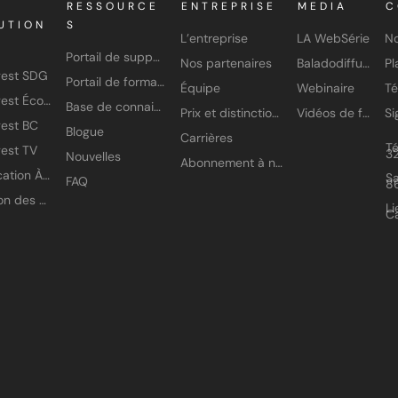
RESSOURCE
ENTREPRISE
MEDIA
C
UTION
S
L’entreprise
LA WebSérie
No
Portail de support
Nos partenaires
Baladodiffusion
gest SDG
Portail de formation
Équipe
Webinaire
T
Amisgest École
Base de connaissances
Prix et distinctions
Vidéos de formation
est BC
Blogue
Carrières
T
est TV
3
Nouvelles
Abonnement à nos infolettres
Application À petits pas
Sa
FAQ
8
Gestion des accès
Li
C