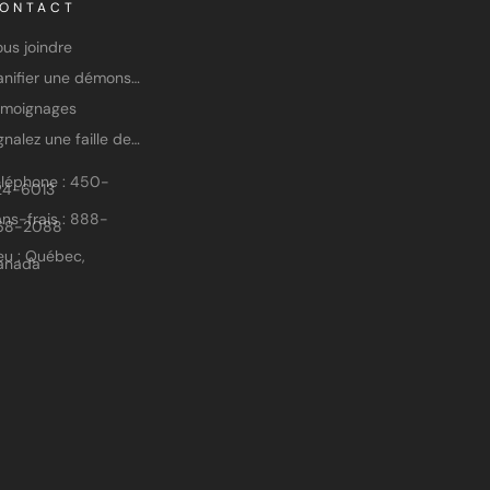
ONTACT
us joindre
Planifier une démonstration
émoignages
Signalez une faille de sécurité
éléphone : 450-
24-6013
ns-frais : 888-
68-2088
eu : Québec,
anada