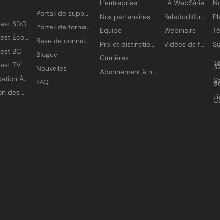
L’entreprise
LA WebSérie
No
Portail de support
Nos partenaires
Baladodiffusion
gest SDG
Portail de formation
Équipe
Webinaire
T
Amisgest École
Base de connaissances
Prix et distinctions
Vidéos de formation
est BC
Blogue
Carrières
T
est TV
3
Nouvelles
Abonnement à nos infolettres
Application À petits pas
Sa
FAQ
8
Gestion des accès
Li
C