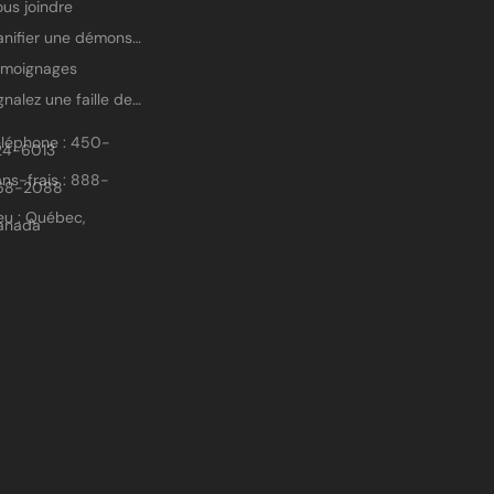
us joindre
Planifier une démonstration
émoignages
Signalez une faille de sécurité
éléphone : 450-
24-6013
ns-frais : 888-
68-2088
eu : Québec,
anada