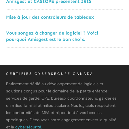
Amisgest et CASIOPE présentent IRIS
Mise à jour des contrôleurs de tableaux
Vous songez à changer de logiciel ? Voici
pourquoi Amisgest est le bon choix.
CERTIFIÉS CYBERSECURE CANADA
Entièrement dédié au développement de logiciels et
solutions conçus pour le domaine de la petite enfance :
services de garde, CPE, bureaux coordonnateurs, garderies
en milieu familial et milieu scolaire. Nos logiciels respectent
les conformités du MFA et répondent à vos besoins
spécifiques. Découvrez notre engagement envers la qualité
et la
cybersécurité.