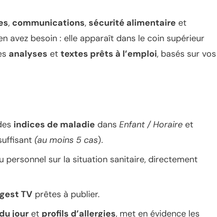
es
,
communications
,
sécurité alimentaire
et
avez besoin : elle apparaît dans le coin supérieur
des
analyses
et
textes prêts à l’emploi
, basés sur vos
des
indices de maladie
dans
Enfant / Horaire
et
suffisant
(au moins 5 cas
).
 personnel sur la situation sanitaire, directement
sgest TV
prêtes à publier.
du jour
et
profils d’allergies
, met en évidence les