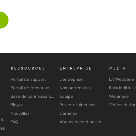
e
RESSOURCES
ENTREPRISE
MEDIA
Portail de support
L’entreprise
LA WebSérie
Portail de formation
Nos partenaires
Baladodiffusi
Base de connaissances
Équipe
Webinaire
Blogue
Prix et distinctions
Nouvelles
Carrières
Application À petits pas
FAQ
Abonnement à nos infolettres
cès