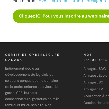
Plus d’infos :
EVA – votre assistante intelligente
Cliquez ICI Pour vous inscrire au webinair
CERTIFIÉS CYBERSECURE
NOS
CANADA
SOLUTIONS
Entièrement dédié au
Amisgest SDG
développement de logiciels et
Amisgest École
solutions conçus pour le domaine
Amisgest BC
de la petite enfance : services de
Amisgest TV
garde, CPE, bureaux
coordonnateurs, garderies en milieu
Gestion des ac
familial et milieu scolaire. Nos