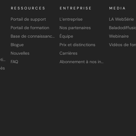
RESSOURCES
ENTREPRISE
MEDIA
Portail de support
L’entreprise
LA WebSérie
Portail de formation
Nos partenaires
Baladodiffusi
Base de connaissances
Équipe
Webinaire
Blogue
Prix et distinctions
Nouvelles
Carrières
Application À petits pas
FAQ
Abonnement à nos infolettres
cès