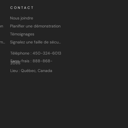
CONTACT
Nous joindre
on
Planifier une démonstration
Témoignages
Vidéos de formation
Signalez une faille de sécurité
Téléphone : 450-324-6013
Sans-frais : 888-868-
2088
Lieu : Québec, Canada