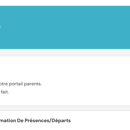
n
tre portail parents.
fait.
rmation De Présences/départs