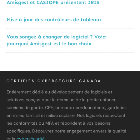
Amisgest et CASIOPE présentent IRIS
Mise à jour des contrôleurs de tableaux
Vous songez à changer de logiciel ? Voici
pourquoi Amisgest est le bon choix.
CERTIFIÉS CYBERSECURE CANADA
Entièrement dédié au développement de logiciels et
solutions conçus pour le domaine de la petite enfance :
services de garde, CPE, bureaux coordonnateurs, garderies
en milieu familial et milieu scolaire. Nos logiciels respectent
les conformités du MFA et répondent à vos besoins
spécifiques. Découvrez notre engagement envers la qualité
et la
cybersécurité.