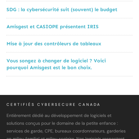
SDG : la cybersécurité suit (souvent) le budget
Amisgest et CASIOPE présentent IRIS
Mise à jour des contrôleurs de tableaux
Vous songez à changer de logiciel ? Voici
pourquoi Amisgest est le bon choix.
CERTIFIÉS CYBERSECURE CANADA
Entièrement dédié au développement de logiciels et
solutions conçus pour le domaine de la petite enfance :
services de garde, CPE, bureaux coordonnateurs, garderies
en milieu familial et milieu scolaire. Nos logiciels respectent