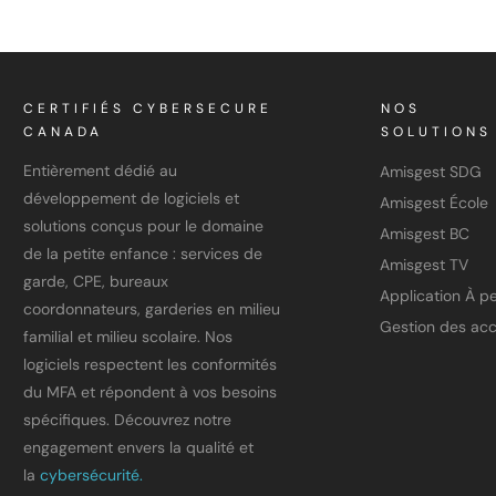
CERTIFIÉS CYBERSECURE
NOS
CANADA
SOLUTIONS
Entièrement dédié au
Amisgest SDG
développement de logiciels et
Amisgest École
solutions conçus pour le domaine
Amisgest BC
de la petite enfance : services de
Amisgest TV
garde, CPE, bureaux
coordonnateurs, garderies en milieu
Gestion des ac
familial et milieu scolaire. Nos
logiciels respectent les conformités
du MFA et répondent à vos besoins
spécifiques. Découvrez notre
engagement envers la qualité et
la
cybersécurité.