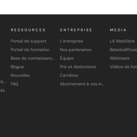
RESSOURCES
ENTREPRISE
MEDIA
Portail de support
L’entreprise
LA WebSérie
Portail de formation
Nos partenaires
Baladodiffusi
Base de connaissances
Équipe
Webinaire
Blogue
Prix et distinctions
Nouvelles
Carrières
Application À petits pas
FAQ
Abonnement à nos infolettres
cès