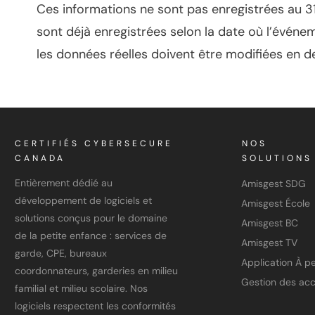
Ces informations ne sont pas enregistrées au 31
sont déjà enregistrées selon la date où l’événem
les données réelles doivent être modifiées en de
CERTIFIÉS CYBERSECURE
NOS
CANADA
SOLUTIONS
Entièrement dédié au
Amisgest SDG
développement de logiciels et
Amisgest École
solutions conçus pour le domaine
Amisgest BC
de la petite enfance : services de
Amisgest TV
garde, CPE, bureaux
coordonnateurs, garderies en milieu
Gestion des ac
familial et milieu scolaire. Nos
logiciels respectent les conformités