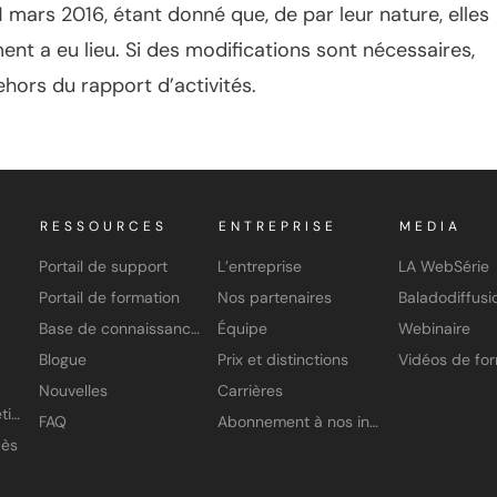
 mars 2016, étant donné que, de par leur nature, elles
ent a eu lieu. Si des modifications sont nécessaires,
hors du rapport d’activités.
RESSOURCES
ENTREPRISE
MEDIA
Portail de support
L’entreprise
LA WebSérie
Portail de formation
Nos partenaires
Baladodiffusi
Base de connaissances
Équipe
Webinaire
Blogue
Prix et distinctions
Nouvelles
Carrières
Application À petits pas
FAQ
Abonnement à nos infolettres
cès