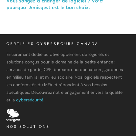
Vous songez à changer de logiciel ? Voici
pourquoi Amisgest est le bon choix.
CERTIFIÉS CYBERSECURE CANADA
Entièrement dédié au développement de logiciels et
solutions conçus pour le domaine de la petite enfance :
services de garde, CPE, bureaux coordonnateurs, garderies
en milieu familial et milieu scolaire. Nos logiciels respectent
les conformités du MFA et répondent à vos besoins
spécifiques. Découvrez notre engagement envers la qualité
et la
cybersécurité.
NOS SOLUTIONS