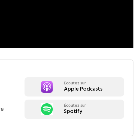
Écoutez sur
Apple Podcasts
t
Écoutez sur
re
Spotify