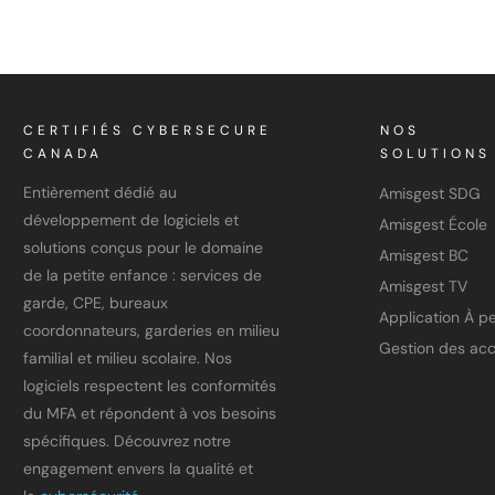
CERTIFIÉS CYBERSECURE
NOS
CANADA
SOLUTIONS
Entièrement dédié au
Amisgest SDG
développement de logiciels et
Amisgest École
solutions conçus pour le domaine
Amisgest BC
de la petite enfance : services de
Amisgest TV
garde, CPE, bureaux
coordonnateurs, garderies en milieu
Gestion des ac
familial et milieu scolaire. Nos
logiciels respectent les conformités
du MFA et répondent à vos besoins
spécifiques. Découvrez notre
engagement envers la qualité et