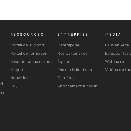
RESSOURCES
ENTREPRISE
MEDIA
Portail de support
L’entreprise
LA WebSérie
Portail de formation
Nos partenaires
Baladodiffusi
Base de connaissances
Équipe
Webinaire
Blogue
Prix et distinctions
Nouvelles
Carrières
Application À petits pas
FAQ
Abonnement à nos infolettres
cès