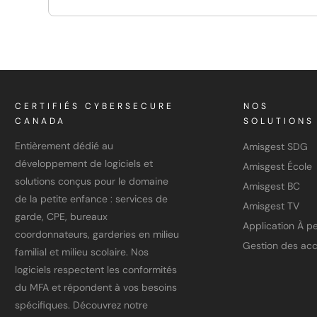
CERTIFIÉS CYBERSECURE
NOS
CANADA
SOLUTIONS
Entièrement dédié au
Amisgest SDG
développement de logiciels et
Amisgest École
solutions conçus pour le domaine
Amisgest BC
de la petite enfance : services de
Amisgest TV
garde, CPE, bureaux
coordonnateurs, garderies en milieu
Gestion des ac
familial et milieu scolaire. Nos
logiciels respectent les conformités
du MFA et répondent à vos besoins
spécifiques. Découvrez notre