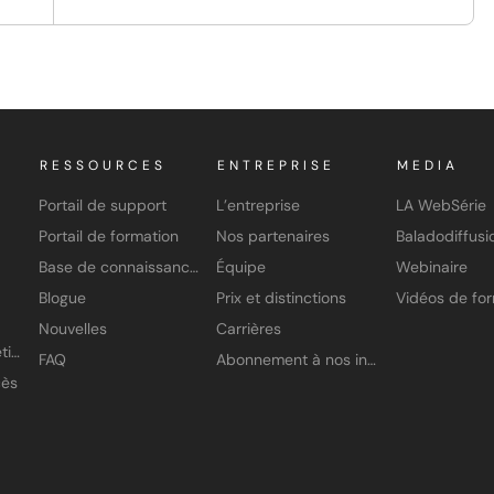
RESSOURCES
ENTREPRISE
MEDIA
Portail de support
L’entreprise
LA WebSérie
Portail de formation
Nos partenaires
Baladodiffusi
Base de connaissances
Équipe
Webinaire
Blogue
Prix et distinctions
Nouvelles
Carrières
Application À petits pas
FAQ
Abonnement à nos infolettres
cès