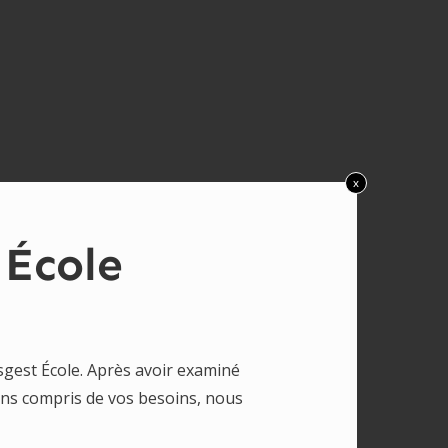
x
 École
sgest École. Après avoir examiné
ons compris de vos besoins, nous